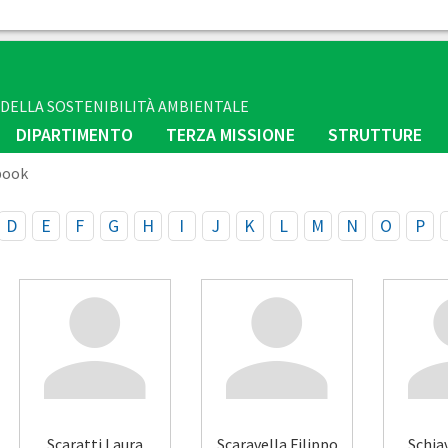
E DELLA SOSTENIBILITÀ AMBIENTALE
DIPARTIMENTO
TERZA MISSIONE
STRUTTURE
book
D
E
F
G
H
I
J
K
L
M
N
O
P
Scaratti Laura
Scaravella Filippo
Schia