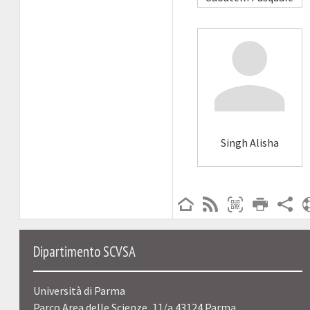
Singh Alisha
Dipartimento SCVSA
Università di Parma
Parco Area delle Scienze, 11/a 43124 Parma