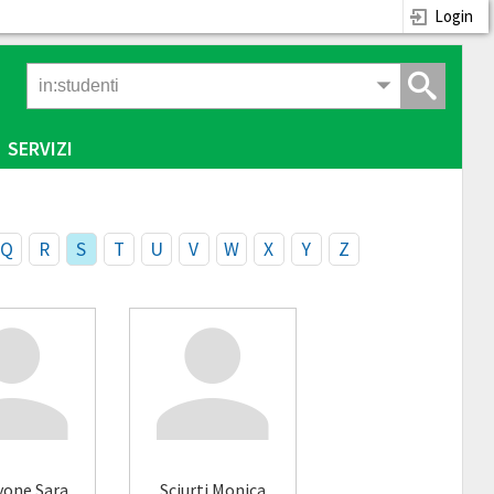
Login
SERVIZI
Q
R
S
T
U
V
W
X
Y
Z
vone Sara
Sciurti Monica