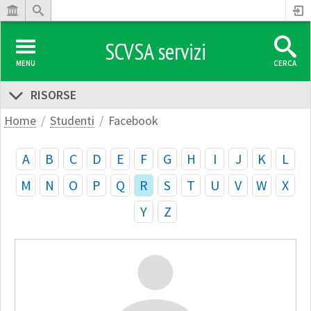
SCVSA servizi
MENU
CERCA
RISORSE
Home
Studenti
Facebook
A
B
C
D
E
F
G
H
I
J
K
L
M
N
O
P
Q
R
S
T
U
V
W
X
Y
Z