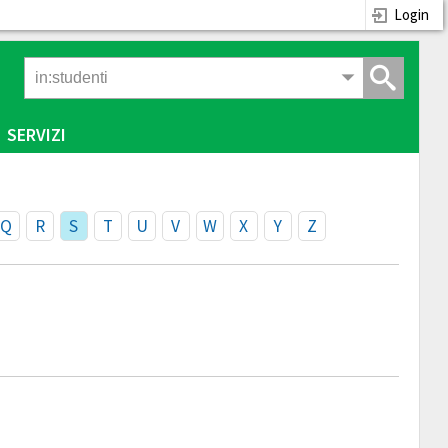
Login
SERVIZI
Q
R
S
T
U
V
W
X
Y
Z