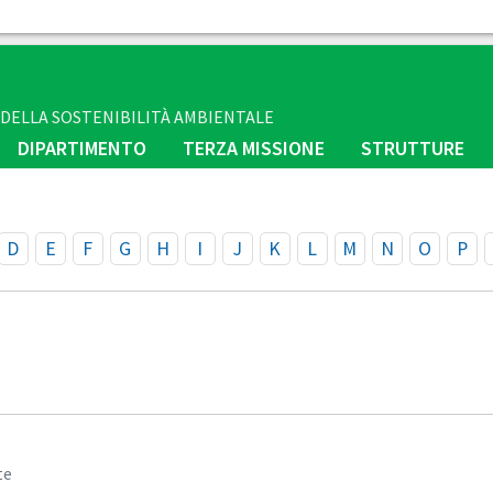
E DELLA SOSTENIBILITÀ AMBIENTALE
DIPARTIMENTO
TERZA MISSIONE
STRUTTURE
D
E
F
G
H
I
J
K
L
M
N
O
P
te