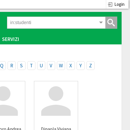
Login
SERVIZI
Q
R
S
T
U
V
W
X
Y
Z
toro Andrea
Dipaola Viviana