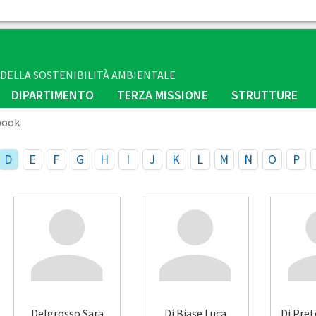
E DELLA SOSTENIBILITÀ AMBIENTALE
DIPARTIMENTO
TERZA MISSIONE
STRUTTURE
book
D
E
F
G
H
I
J
K
L
M
N
O
P
Delgrosso Sara
Di Biase Luca
Di Pre